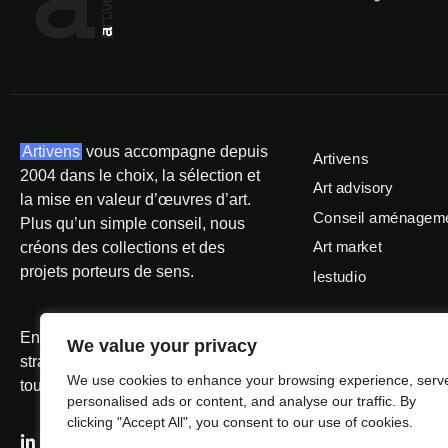
Artivens
vous accompagne depuis
Artivens
2004 dans le choix, la sélection et
Art advisory
la mise en valeur d’œuvres d’art.
Conseil aménagemen
Plus qu’un simple conseil, nous
Art market
créons des collections et des
projets porteurs de sens.
lestudio
Entre expertise artistique et vision
We value your privacy
stratégique, nous donnons à l’art
We use cookies to enhance your browsing experience, serv
toute sa place.
personalised ads or content, and analyse our traffic. By
clicking "Accept All", you consent to our use of cookies.